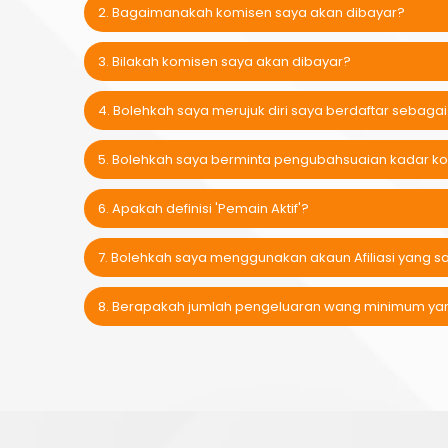
2. Bagaimanakah komisen saya akan dibayar?
Komisen anda akan dibayar mengikuti kaed
3. Bilakah komisen saya akan dibayar?
dan lain-lain.
Kami akan membayar komisen anda selewat
Tidak, anda tidak dibenarkan merujuk diri a
Anda boleh
menghubungi Pakar Sokongan Afi
6. Apakah definisi 'Pemain Aktif'?
anda.
Mengikut definisi Play88, 'Pemain Aktif' 
Tidak, anda perlu daftar satu akaun baharu ji
kami untuk mencipta akaun afiliasi berbilan
Sila merujuk pada jadual di bawah untuk m
Bank Transfer - MYR 100
Mata Wang Kripto - MYR 8,000