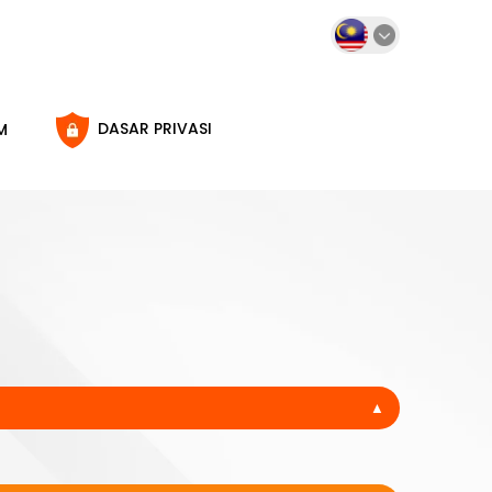
M
DASAR PRIVASI