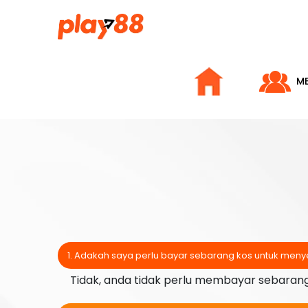
M
Tidak, anda tidak perlu membayar sebarang k